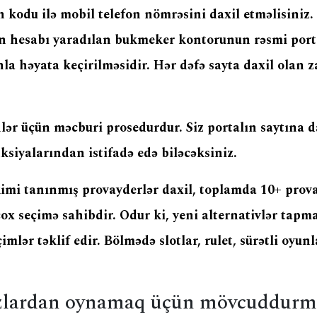
kodu ilə mobil telefon nömrəsini daxil etməlisiniz.
n hesabı yaradılan bukmeker kontorunun rəsmi portal
onla həyata keçirilməsidir. Hər dəfə sayta daxil ola
lər üçün məcburi prosedurdur. Siz portalın saytına d
ksiyalarından istifadə edə biləcəksiniz.
imi tanınmış provayderlər daxil, toplamda 10+ prov
x seçimə sahibdir. Odur ki, yeni alternativlər tapm
lər təklif edir. Bölmədə slotlar, rulet, sürətli oyun
azlardan oynamaq üçün mövcuddur