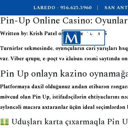
LAREDO - 956.625.5960
SAN ANTO
Pin-Up Online Casino: Oyunlar
Written by:
Krish Patel
on
October 30, 2025
Turnirlər sekmesinde, oyunçuların cari yarışları ha
var. Viber qrupu, e-poçt və klubun rəsmi saytında onla
Pin Up onlayn kazino oynamağa
Platformaya daxil olduğunuz andan etibarən rəngarəng
mövcud olan Pin Up, istifadəçilərin ehtiyaclarını nəz
əyləncəli macəra axtaranlar üçün ideal seçimlərdən b
Uduşları karta çıxarmaqla Pin Up