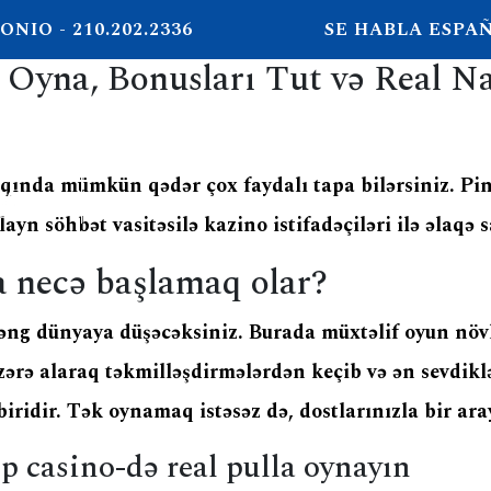
NIO - 210.202.2336
SE HABLA ESPA
 Oyna, Bonusları Tut və Real N
ATTORNEYS
PRACTICE AREA
qqında mümkün qədər çox faydalı tapa bilərsiniz. Pi
yn söhbət vasitəsilə kazino istifadəçiləri ilə əlaqə s
 necə başlamaq olar?
 dünyaya düşəcəksiniz. Burada müxtəlif oyun növləri v
ərə alaraq təkmilləşdirmələrdən keçib və ən sevdiklər
iridir. Tək oynamaq istəsəz də, dostlarınızla bir ara
 casino-də real pulla oynayın