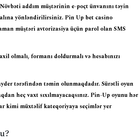
 Növbəti addım müştərinin e-poçt ünvanını təyin
ına yönləndirilirsiniz. Pin Up bet casino
n zaman müştəri avtorizasiya üçün parol olan SMS
axil olmalı, formanı doldurmalı və hesabınızı
ayder tərəfindən təmin olunmaqdadır. Sürətli oyun
aqdan heç vaxt sıxılmayacaqsınız. Pin-Up oyunu hər
lar kimi müxtəlif kateqoriyaya seçimlər yer
mu?