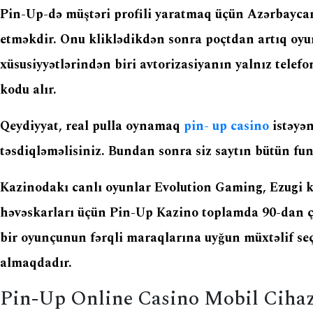
Pin-Up-də müştəri profili yaratmaq üçün Azərbaycan 
etməkdir. Onu kliklədikdən sonra poçtdan artıq oyu
xüsusiyyətlərindən biri avtorizasiyanın yalnız telef
kodu alır.
Qeydiyyat, real pulla oynamaq
pin- up casino
istəyən
təsdiqləməlisiniz. Bundan sonra siz saytın bütün fun
Kazinodakı canlı oyunlar Evolution Gaming, Ezugi k
həvəskarları üçün Pin-Up Kazino toplamda 90-dan ço
bir oyunçunun fərqli maraqlarına uyğun müxtəlif seçim
almaqdadır.
Pin-Up Online Casino Mobil Cih