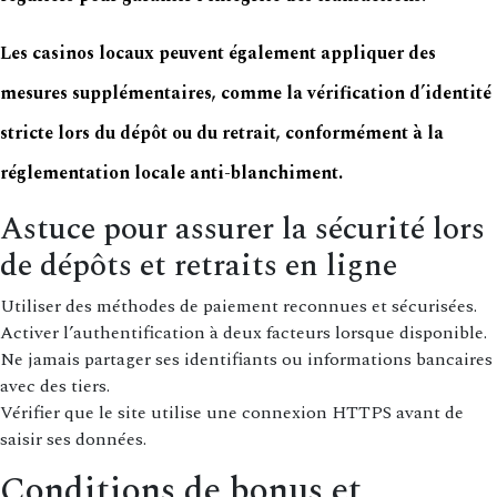
Les casinos locaux peuvent également appliquer des
mesures supplémentaires, comme la vérification d’identité
stricte lors du dépôt ou du retrait, conformément à la
réglementation locale anti-blanchiment.
Astuce pour assurer la sécurité lors
de dépôts et retraits en ligne
Utiliser des méthodes de paiement reconnues et sécurisées.
Activer l’authentification à deux facteurs lorsque disponible.
Ne jamais partager ses identifiants ou informations bancaires
avec des tiers.
Vérifier que le site utilise une connexion HTTPS avant de
saisir ses données.
Conditions de bonus et