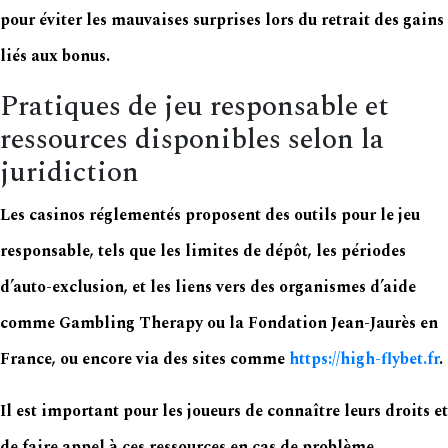
pour éviter les mauvaises surprises lors du retrait des gains
liés aux bonus.
Pratiques de jeu responsable et
ressources disponibles selon la
juridiction
Les casinos réglementés proposent des outils pour le jeu
responsable, tels que les limites de dépôt, les périodes
d’auto-exclusion, et les liens vers des organismes d’aide
comme Gambling Therapy ou la Fondation Jean-Jaurès en
France, ou encore via des sites comme
https://high-flybet.fr
.
Il est important pour les joueurs de connaître leurs droits et
de faire appel à ces ressources en cas de problème.