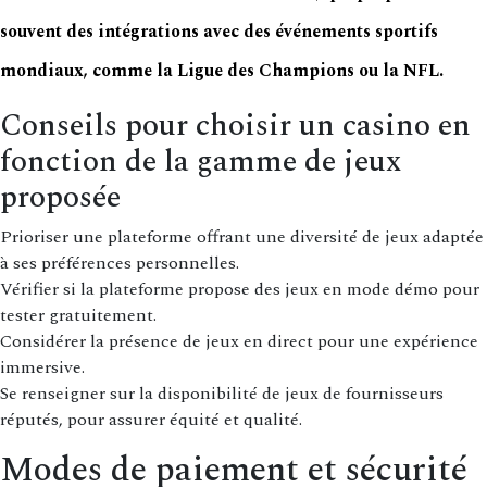
souvent des intégrations avec des événements sportifs
mondiaux, comme la Ligue des Champions ou la NFL.
Conseils pour choisir un casino en
fonction de la gamme de jeux
proposée
Prioriser une plateforme offrant une diversité de jeux adaptée
à ses préférences personnelles.
Vérifier si la plateforme propose des jeux en mode démo pour
tester gratuitement.
Considérer la présence de jeux en direct pour une expérience
immersive.
Se renseigner sur la disponibilité de jeux de fournisseurs
réputés, pour assurer équité et qualité.
Modes de paiement et sécurité