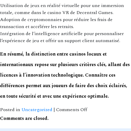
Utilisation de jeux en réalité virtuelle pour une immersion
totale, comme dans le casino VR de Decentral Games.
Adoption de cryptomonnaies pour réduire les frais de
transaction et accélérer les retraits.
Intégration de l’intelligence artificielle pour personnaliser
l’expérience de jeu et offrir un support client automatisé.
En résumé, la distinction entre casinos locaux et
internationaux repose sur plusieurs critères clés, allant des
licences à l’innovation technologique. Connaître ces
différences permet aux joueurs de faire des choix éclairés,
en toute sécurité et avec une expérience optimale.
on
Posted in
Uncategorized
|
Comments Off
Les
Comments are closed.
différences
clés