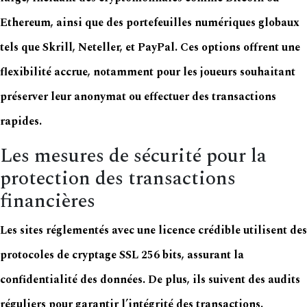
Ethereum, ainsi que des portefeuilles numériques globaux
tels que Skrill, Neteller, et PayPal. Ces options offrent une
flexibilité accrue, notamment pour les joueurs souhaitant
préserver leur anonymat ou effectuer des transactions
rapides.
Les mesures de sécurité pour la
protection des transactions
financières
Les sites réglementés avec une licence crédible utilisent des
protocoles de cryptage SSL 256 bits, assurant la
confidentialité des données. De plus, ils suivent des audits
réguliers pour garantir l’intégrité des transactions.