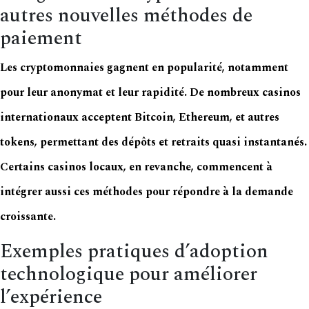
autres nouvelles méthodes de
paiement
Les cryptomonnaies gagnent en popularité, notamment
pour leur anonymat et leur rapidité. De nombreux casinos
internationaux acceptent Bitcoin, Ethereum, et autres
tokens, permettant des dépôts et retraits quasi instantanés.
Certains casinos locaux, en revanche, commencent à
intégrer aussi ces méthodes pour répondre à la demande
croissante.
Exemples pratiques d’adoption
technologique pour améliorer
l’expérience