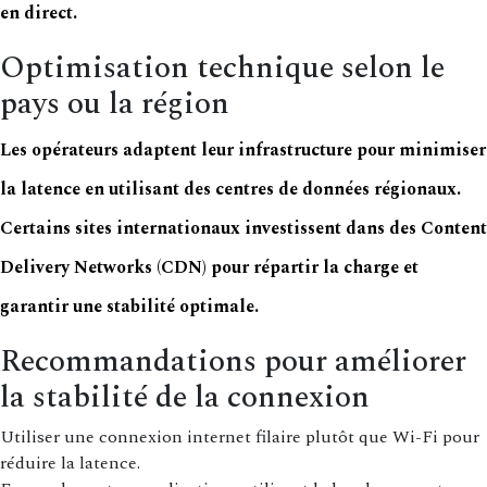
en direct.
Optimisation technique selon le
pays ou la région
Les opérateurs adaptent leur infrastructure pour minimiser
la latence en utilisant des centres de données régionaux.
Certains sites internationaux investissent dans des Content
Delivery Networks (CDN) pour répartir la charge et
garantir une stabilité optimale.
Recommandations pour améliorer
la stabilité de la connexion
Utiliser une connexion internet filaire plutôt que Wi-Fi pour
réduire la latence.