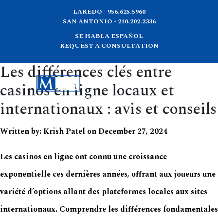
LAREDO - 956.625.5960
SAN ANTONIO - 210.202.2336
SE HABLA ESPAÑOL
REQUEST A CONSULTATION
Les différences clés entre
casinos en ligne locaux et
internationaux : avis et conseils
Written by:
Krish Patel
on
December 27, 2024
Les casinos en ligne ont connu une croissance
exponentielle ces dernières années, offrant aux joueurs une
variété d’options allant des plateformes locales aux sites
internationaux. Comprendre les différences fondamentales