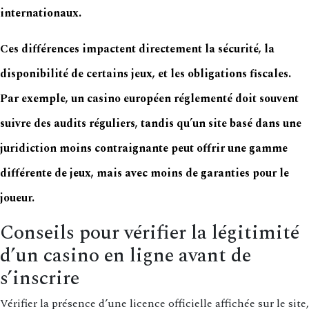
internationaux.
Ces différences impactent directement la sécurité, la
disponibilité de certains jeux, et les obligations fiscales.
Par exemple, un casino européen réglementé doit souvent
suivre des audits réguliers, tandis qu’un site basé dans une
juridiction moins contraignante peut offrir une gamme
différente de jeux, mais avec moins de garanties pour le
joueur.
Conseils pour vérifier la légitimité
d’un casino en ligne avant de
s’inscrire
Vérifier la présence d’une licence officielle affichée sur le site,