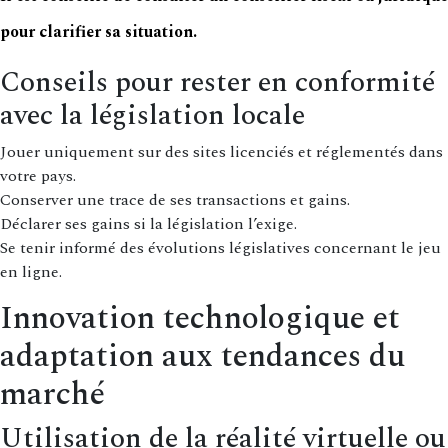
pour clarifier sa situation.
Conseils pour rester en conformité
avec la législation locale
Jouer uniquement sur des sites licenciés et réglementés dans
votre pays.
Conserver une trace de ses transactions et gains.
Déclarer ses gains si la législation l’exige.
Se tenir informé des évolutions législatives concernant le jeu
en ligne.
Innovation technologique et
adaptation aux tendances du
marché
Utilisation de la réalité virtuelle ou