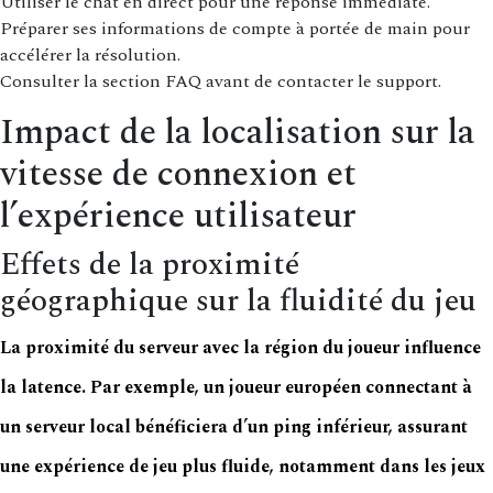
Utiliser le chat en direct pour une réponse immédiate.
Préparer ses informations de compte à portée de main pour
accélérer la résolution.
Consulter la section FAQ avant de contacter le support.
Impact de la localisation sur la
vitesse de connexion et
l’expérience utilisateur
Effets de la proximité
géographique sur la fluidité du jeu
La proximité du serveur avec la région du joueur influence
la latence. Par exemple, un joueur européen connectant à
un serveur local bénéficiera d’un ping inférieur, assurant
une expérience de jeu plus fluide, notamment dans les jeux