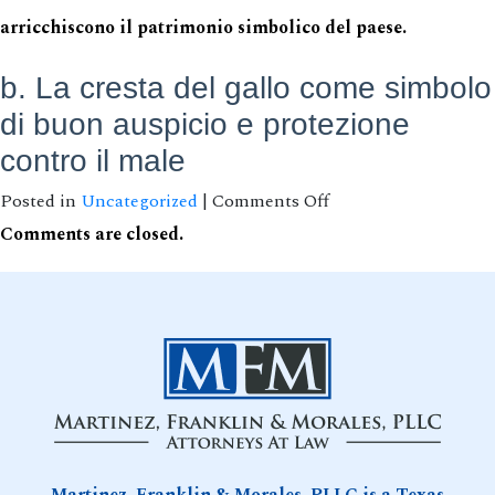
arricchiscono il patrimonio simbolico del paese.
b. La cresta del gallo come simbolo
di buon auspicio e protezione
contro il male
on
Posted in
Uncategorized
|
Comments Off
Il
Comments are closed.
ruolo
della
cresta
del
gallo
nella
medicina
naturale
e
nelle