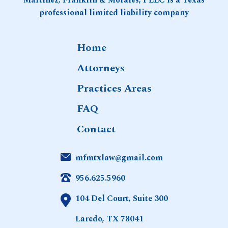
Martinez, Franklin & Morales, PLLC is a Texas
tradizioni
professional limited liability company
italiane
2025
Home
Attorneys
Practices Areas
FAQ
Contact
mfmtxlaw@gmail.com
956.625.5960
104 Del Court, Suite 300
Laredo, TX 78041