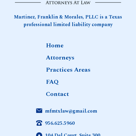
Spiele
Martinez, Franklin & Morales, PLLC is a Texas
professional limited liability company
Home
Attorneys
Practices Areas
FAQ
Contact
mfmtxlaw@gmail.com
956.625.5960
104 Del Court, Suite 300