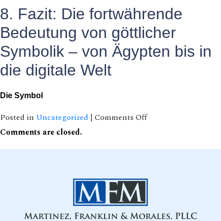
8. Fazit: Die fortwährende
Bedeutung von göttlicher
Symbolik – von Ägypten bis in
die digitale Welt
Die Symbol
on
Posted in
Uncategorized
|
Comments Off
Göttliche
Comments are closed.
Gunst:
Symbolik
im
alten
Ägypten
und
moderne